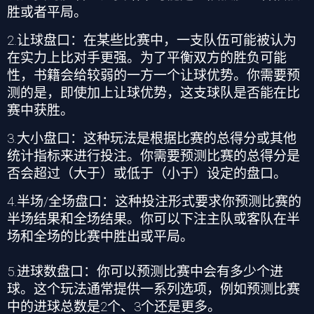
胜或者平局。
2.
让球盘口：在某些比赛中，一支队伍可能被认为
在实力上比对手更强。为了平衡双方的胜负可能
性，书籍会给较弱的一方一个让球优势。你需要预
测的是，即使加上让球优势，这支球队是否能在比
赛中获胜。
3.
大小盘口：这种玩法是根据比赛的总得分或其他
统计指标来进行投注。你需要预测比赛的总得分是
否会超过（大于）或低于（小于）设定的盘口。
4.
半场
/
全场盘口：这种投注形式要求你预测比赛的
半场结果和全场结果。你可以下注主队或客队在半
场和全场的比赛中胜出或平局。
5.
进球数盘口：你可以预测比赛中会有多少个进
球。这个玩法通常提供一系列选项，例如预测比赛
中的进球总数是
2
个、
3
个还是更多。