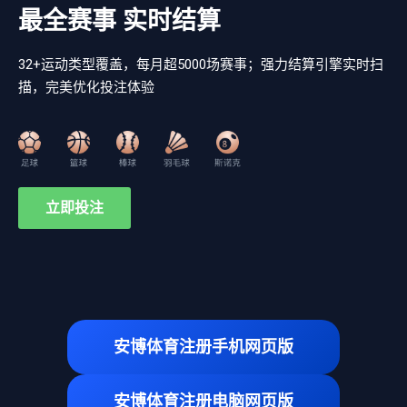
最全赛事 实时结算
32+运动类型覆盖，每月超5000场赛事；强力结算引擎实时扫
描，完美优化投注体验
立即投注
安博体育注册手机网页版
安博体育注册电脑网页版