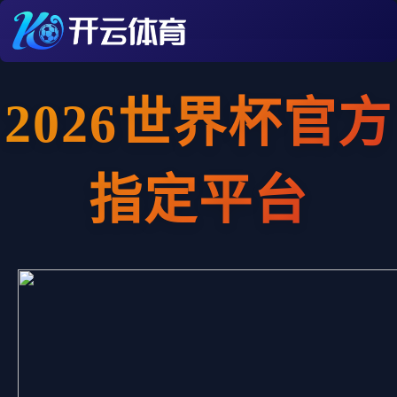
2026世界杯官方
指定平台