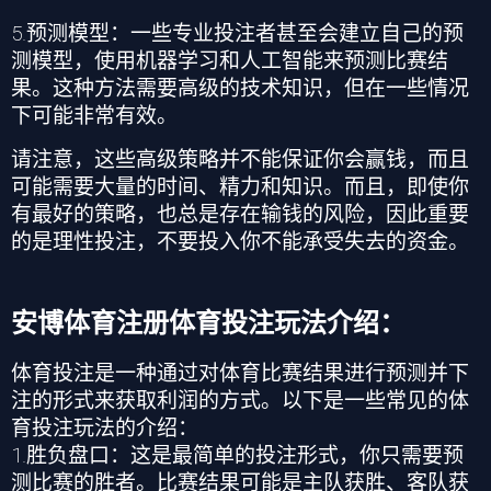
5.
预测模型：一些专业投注者甚至会建立自己的预
测模型，使用机器学习和人工智能来预测比赛结
果。这种方法需要高级的技术知识，但在一些情况
下可能非常有效。
请注意，这些高级策略并不能保证你会赢钱，而且
可能需要大量的时间、精力和知识。而且，即使你
有最好的策略，也总是存在输钱的风险，因此重要
的是理性投注，不要投入你不能承受失去的资金。
安博体育注册体育投注玩法介绍：
体育投注是一种通过对体育比赛结果进行预测并下
注的形式来获取利润的方式。以下是一些常见的体
育投注玩法的介绍：
1.
胜负盘口：这是最简单的投注形式，你只需要预
测比赛的胜者。比赛结果可能是主队获胜、客队获