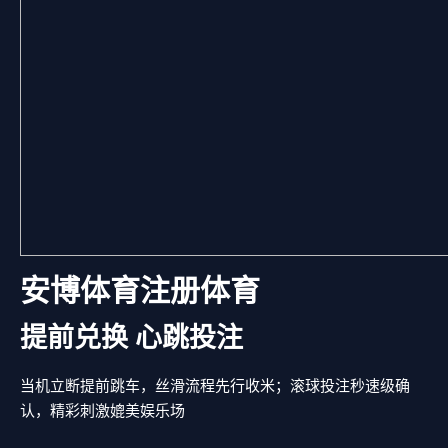
安博体育注册体育
提前兑换 心跳投注
当机立断提前跳车，丝滑流程先行收米；滚球投注秒速级确
认，精彩刺激媲美娱乐场