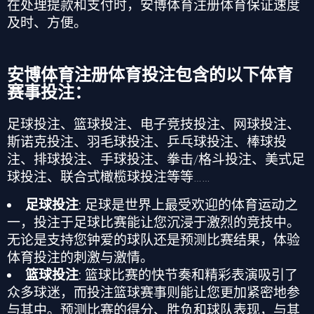
在处理提款和支付时，
安博体育注册
体育保证速度
及时、方便。
安博体育注册
体育投注包含的以下体育
赛事投注：
足球投注、篮球投注、电子竞技投注、网球投注、
斯诺克投注、羽毛球投注、乒乓球投注、棒球投
注、排球投注、手球投注、拳击
/
格斗投注、美式足
球投注、联合式橄榄球投注等等
……
足球投注
: 足球是世界上最受欢迎的体育运动之
一，投注于足球比赛能让您沉浸于激烈的竞技中。
无论是支持您钟爱的球队还是预测比赛结果，体验
体育投注
的刺激与激情。
篮球投注
: 篮球比赛的快节奏和精彩表演吸引了
众多球迷，而投注篮球赛事则能让您更加紧密地参
与其中。预测比赛的得分、胜负和球队表现，与其